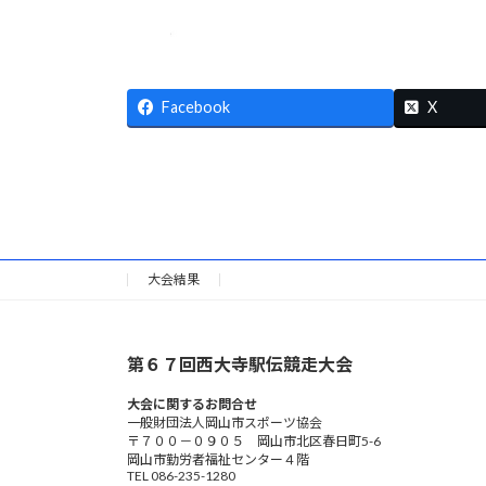
Facebook
X
大会結果
第６７回西大寺駅伝競走大会
大会に関するお問合せ
一般財団法人岡山市スポーツ協会
〒７００－０９０５ 岡山市北区春日町5-6
岡山市勤労者福祉センター４階
TEL 086-235-1280