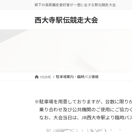
コ
ナ
県下の長距離走愛好者が一堂に会する駅伝競走大会
ン
ビ
テ
ゲ
西大寺駅伝競走大会
ン
ー
ツ
シ
へ
ョ
ス
ン
キ
に
ッ
移
プ
動
HOME
駐車場案内・臨時バス情報
※駐車場を用意しておりますが、台数に限り
乗り合わせ及び公共機関のご使用にご協力
なお、大会当日は、JR西大寺駅より臨時バ